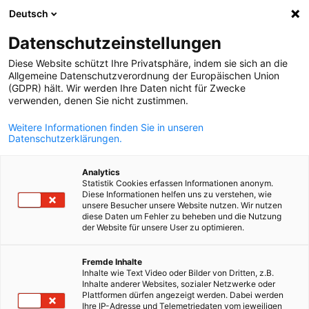
Deutsch
Ouvrir la rech
Navi
Fer
Datenschutzeinstellungen
Diese Website schützt Ihre Privatsphäre, indem sie sich an die
Allgemeine Datenschutzverordnung der Europäischen Union
(GDPR) hält. Wir werden Ihre Daten nicht für Zwecke
verwenden, denen Sie nicht zustimmen.
Weitere Informationen finden Sie in unseren
Datenschutzerklärungen.
Analytics
Statistik Cookies erfassen Informationen anonym.
Service Foires & Salons
Diese Informationen helfen uns zu verstehen, wie
unsere Besucher unsere Website nutzen. Wir nutzen
diese Daten um Fehler zu beheben und die Nutzung
der Website für unsere User zu optimieren.
French
La Chambre Allemande de Commerce et d’Industrie au Maroc, p
l'intermédiaire de son service foires & salons, offre un
Fremde Inhalte
accompagnement complet aux entreprises marocaines, qu'elle
Inhalte wie Text Video oder Bilder von Dritten, z.B.
soient visiteurs ou exposants, pour participer aux salons en
Inhalte anderer Websites, sozialer Netzwerke oder
Plattformen dürfen angezeigt werden. Dabei werden
Allemagne ainsi qu'aux salons allemands à l’étranger. De plus,
Ihre IP-Adresse und Telemetriedaten vom jeweiligen