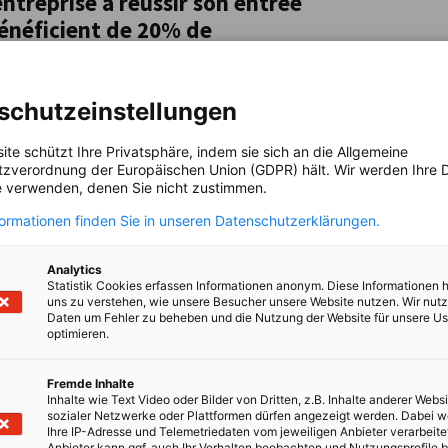
ntreprise à réussir son entrée
énéficient de 20% de
sance de la situation juridique dans l'autre
dérables entre l'Allemagne et le Maroc. L'AHK
omplications découlant d'accords de
s et vous fournit des informations initiales
schutzeinstellungen
ite schützt Ihre Privatsphäre, indem sie sich an die Allgemeine
emand
zverordnung der Europäischen Union (GDPR) hält. Wir werden Ihre D
 verwenden, denen Sie nicht zustimmen.
formationen finden Sie in unseren Datenschutzerklärungen.
Analytics
Statistik Cookies erfassen Informationen anonym. Diese Informationen 
uns zu verstehen, wie unsere Besucher unsere Website nutzen. Wir nut
Daten um Fehler zu beheben und die Nutzung der Website für unsere Us
optimieren.
Fremde Inhalte
Inhalte wie Text Video oder Bilder von Dritten, z.B. Inhalte anderer Websi
sozialer Netzwerke oder Plattformen dürfen angezeigt werden. Dabei 
Ihre IP-Adresse und Telemetriedaten vom jeweiligen Anbieter verarbeite
Anbieter kann ggf. auch Ihr Verhalten beobachten und Nutzungsprofile b