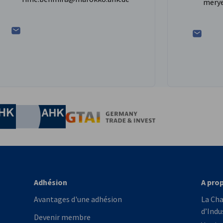
merye
conomie et de l'Ènergie
Chamber of Commerce and Industry
hamber of Commerce and Industry
AHK.de
Germany Trade & In
Adhésion
A pro
Avantages d'une adhésion
La Ch
d’Indu
Devenir membre