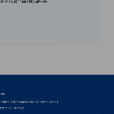
m.alaoui@marokko.ahk.de
vest
pos
ambre Allemande de Commerce et
strie au Maroc