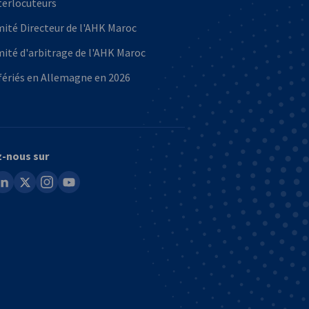
terlocuteurs
ité Directeur de l'AHK Maroc
ité d'arbitrage de l'AHK Maroc
fériés en Allemagne en 2026
z-nous sur
ook
inkedin
x
instagram
youtube