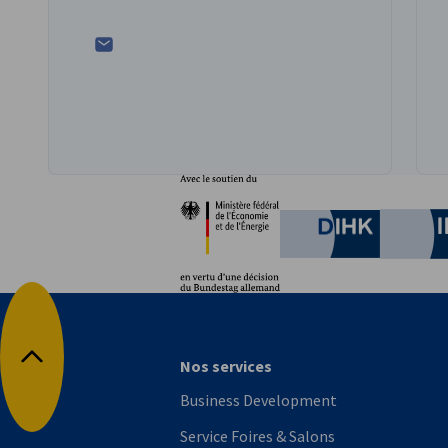
Partenaires
Ministère fédéral de l'È
German C
Nos services
Retour en haut
Business Development
Service Foires & Salons