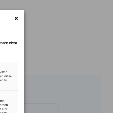
aten nicht
helfen
zen diese
er zu
tes,
werden
t. Der
ilden,