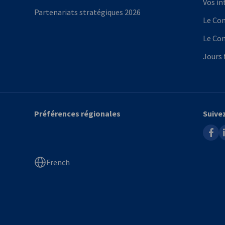
Vos in
Partenariats stratégiques 2026
Le Com
Le Com
Jours 
Préférences régionales
Suive
faceb
l
French