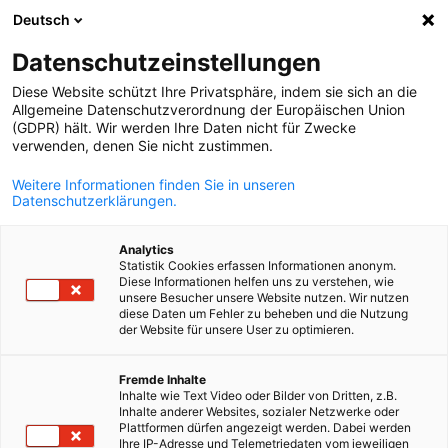
Deutsch
Ouvrir la rech
Navi
Fer
Datenschutzeinstellungen
Diese Website schützt Ihre Privatsphäre, indem sie sich an die
Allgemeine Datenschutzverordnung der Europäischen Union
(GDPR) hält. Wir werden Ihre Daten nicht für Zwecke
verwenden, denen Sie nicht zustimmen.
Weitere Informationen finden Sie in unseren
Datenschutzerklärungen.
Analytics
Statistik Cookies erfassen Informationen anonym.
Cours d'allemand avec l'Instit
Diese Informationen helfen uns zu verstehen, wie
unsere Besucher unsere Website nutzen. Wir nutzen
Goethe
diese Daten um Fehler zu beheben und die Nutzung
der Website für unsere User zu optimieren.
French
L’Institut Goethe au Maroc est un partenaire de coopération de
Fremde Inhalte
Inhalte wie Text Video oder Bilder von Dritten, z.B.
Chambre Allemande de Commerce et d’Industrie au Maroc (AH
Inhalte anderer Websites, sozialer Netzwerke oder
Maroc) pour la promotion de la langue allemande dans le milie
Plattformen dürfen angezeigt werden. Dabei werden
Ihre IP-Adresse und Telemetriedaten vom jeweiligen