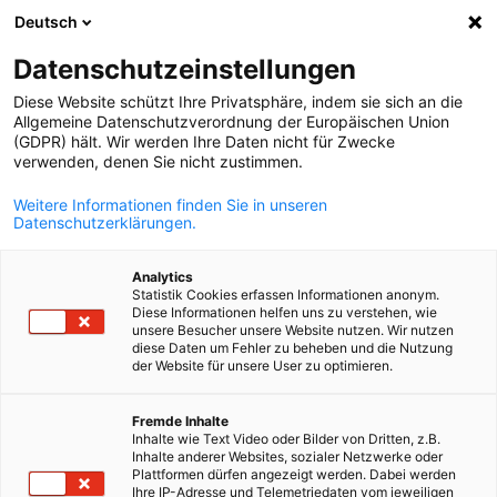
Deutsch
Suche öffnen
Navi
Ein
Datenschutzeinstellungen
Diese Website schützt Ihre Privatsphäre, indem sie sich an die
Allgemeine Datenschutzverordnung der Europäischen Union
(GDPR) hält. Wir werden Ihre Daten nicht für Zwecke
verwenden, denen Sie nicht zustimmen.
Weitere Informationen finden Sie in unseren
Datenschutzerklärungen.
Analytics
Statistik Cookies erfassen Informationen anonym.
Event
16/07/2026
Diese Informationen helfen uns zu verstehen, wie
unsere Besucher unsere Website nutzen. Wir nutzen
diese Daten um Fehler zu beheben und die Nutzung
Stammtisch (#Membersonly)
der Website für unsere User zu optimieren.
German
Fremde Inhalte
Donnerstag, den 16. Juli um 18:00 Uhr in Casablanca statt.
Inhalte wie Text Video oder Bilder von Dritten, z.B.
Inhalte anderer Websites, sozialer Netzwerke oder
Plattformen dürfen angezeigt werden. Dabei werden
wenn
wo
Anmeldung
Ihre IP-Adresse und Telemetriedaten vom jeweiligen