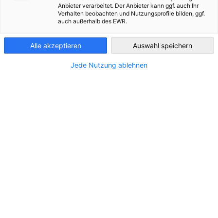
Anbieter verarbeitet. Der Anbieter kann ggf. auch Ihr
Verhalten beobachten und Nutzungsprofile bilden, ggf.
Morocco
auch außerhalb des EWR.
Alle akzeptieren
Auswahl speichern
Jede Nutzung ablehnen
Die Deutsche Industrie- und
Handelskammer in Marokko
Ihr kompetenter Partner für deutsch-marokkanische
Wirtschaftsbeziehungen.