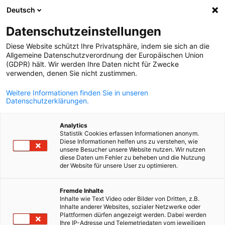
Deutsch
Suche öffnen
Navi
Ein
Datenschutzeinstellungen
Diese Website schützt Ihre Privatsphäre, indem sie sich an die
Über uns
Allgemeine Datenschutzverordnung der Europäischen Union
(GDPR) hält. Wir werden Ihre Daten nicht für Zwecke
verwenden, denen Sie nicht zustimmen.
Die AHK und ihre Mitglieder bilden seit 1997 ein
Weitere Informationen finden Sie in unseren
Datenschutzerklärungen.
effektives System gegenseitiger Förderung: Wir sind in
vielen Fragen zum deutschen oder marokkanischen
Analytics
Markt die erste Adresse vor Ort. Unsere Mitglieder
Statistik Cookies erfassen Informationen anonym.
Diese Informationen helfen uns zu verstehen, wie
tragen durch ihren Erfolg zur stetig wachsenden
unsere Besucher unsere Website nutzen. Wir nutzen
diese Daten um Fehler zu beheben und die Nutzung
Bedeutung der AHK bei. Eine positive Entwicklung, von
der Website für unsere User zu optimieren.
der wir gemeinsam profitieren. Steigende
German
Mitgliedszahlen zeugen hiervon.
Fremde Inhalte
Inhalte wie Text Video oder Bilder von Dritten, z.B.
Inhalte anderer Websites, sozialer Netzwerke oder
Plattformen dürfen angezeigt werden. Dabei werden
Ihre IP-Adresse und Telemetriedaten vom jeweiligen