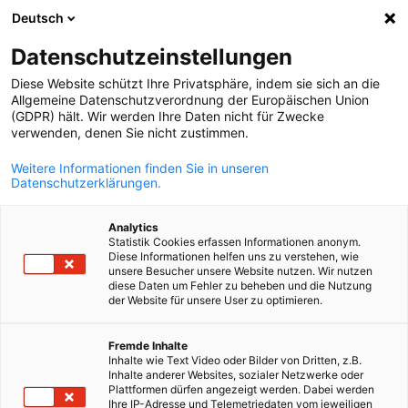
Deutsch
Suche öffnen
Navi
Ein
Events
Datenschutzeinstellungen
Diese Website schützt Ihre Privatsphäre, indem sie sich an die
Hier informieren wir Sie über bevorstehende Events,
Allgemeine Datenschutzverordnung der Europäischen Union
(GDPR) hält. Wir werden Ihre Daten nicht für Zwecke
Konferenzen, Delegationsreisen und Networking-
verwenden, denen Sie nicht zustimmen.
Gelegenheiten der AHK Marokko.
Weitere Informationen finden Sie in unseren
Ob digital oder vor Ort – verpassen Sie keine Gelegenheit,
Datenschutzerklärungen.
sich zu vernetzen und wertvolle Einblicke in den deutsch-
marokkanischen Wirtschaftsraum zu gewinnen.
Analytics
Statistik Cookies erfassen Informationen anonym.
Ein regelmäßiger Blick lohnt sich!
Diese Informationen helfen uns zu verstehen, wie
unsere Besucher unsere Website nutzen. Wir nutzen
diese Daten um Fehler zu beheben und die Nutzung
der Website für unsere User zu optimieren.
German
Fremde Inhalte
Filter und Sortierung anzeigen
Filteroptionen wurden erfolgreich aktualisiert
Inhalte wie Text Video oder Bilder von Dritten, z.B.
Inhalte anderer Websites, sozialer Netzwerke oder
Plattformen dürfen angezeigt werden. Dabei werden
Ihre IP-Adresse und Telemetriedaten vom jeweiligen