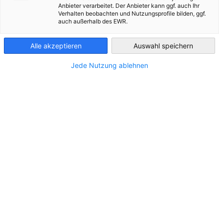
Anbieter verarbeitet. Der Anbieter kann ggf. auch Ihr
Verhalten beobachten und Nutzungsprofile bilden, ggf.
Morocco
auch außerhalb des EWR.
Alle akzeptieren
Auswahl speichern
Jede Nutzung ablehnen
Webinar - Marokko Aktuell – Fit für den
Markt
VERANSTALTUNG
Dienstag, 8. September 2026, 10:00 – 10:45 Uhr
(deutsche Uhrzeit).