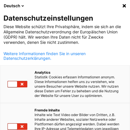
Deutsch
Suche öffnen
Navi
Ein
Datenschutzeinstellungen
Diese Website schützt Ihre Privatsphäre, indem sie sich an die
Allgemeine Datenschutzverordnung der Europäischen Union
(GDPR) hält. Wir werden Ihre Daten nicht für Zwecke
verwenden, denen Sie nicht zustimmen.
Weitere Informationen finden Sie in unseren
Datenschutzerklärungen.
Analytics
Statistik Cookies erfassen Informationen anonym.
Canva
Diese Informationen helfen uns zu verstehen, wie
Investitions- und
unsere Besucher unsere Website nutzen. Wir nutzen
diese Daten um Fehler zu beheben und die Nutzung
der Website für unsere User zu optimieren.
Exportgarantien
German
Fremde Inhalte
Inhalte wie Text Video oder Bilder von Dritten, z.B.
Investitions- und Exportgarantien sind seit Jahrzehnten ein
Inhalte anderer Websites, sozialer Netzwerke oder
etabliertes und bewährtes Außenwirtschaftsförderinstrument
Plattformen dürfen angezeigt werden. Dabei werden
Ihre IP-Adresse und Telemetriedaten vom jeweiligen