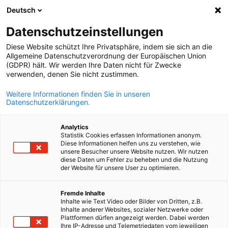
Deutsch
Suche öffnen
Navi
Ein
Datenschutzeinstellungen
Diese Website schützt Ihre Privatsphäre, indem sie sich an die
Allgemeine Datenschutzverordnung der Europäischen Union
(GDPR) hält. Wir werden Ihre Daten nicht für Zwecke
verwenden, denen Sie nicht zustimmen.
Weitere Informationen finden Sie in unseren
Datenschutzerklärungen.
Analytics
Statistik Cookies erfassen Informationen anonym.
Datenschutzerklärung
Diese Informationen helfen uns zu verstehen, wie
unsere Besucher unsere Website nutzen. Wir nutzen
diese Daten um Fehler zu beheben und die Nutzung
der Website für unsere User zu optimieren.
Die Deutsche Industrie- und Handelskammer in Marokko nimm
German
den Schutz Ihrer personenbezogenen Daten sehr ernst. Im Zug
Fremde Inhalte
der Weiterentwicklung unserer Webseiten und der
Inhalte wie Text Video oder Bilder von Dritten, z.B.
Implementierung neuer Technologien, um unseren Service für 
Inhalte anderer Websites, sozialer Netzwerke oder
Plattformen dürfen angezeigt werden. Dabei werden
zu verbessern, können auch Änderungen dieser
Ihre IP-Adresse und Telemetriedaten vom jeweiligen