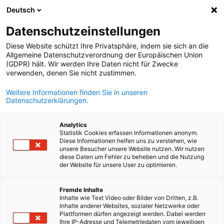
Deutsch
Suche öffnen
Navi
Ein
Datenschutzeinstellungen
Diese Website schützt Ihre Privatsphäre, indem sie sich an die
Allgemeine Datenschutzverordnung der Europäischen Union
(GDPR) hält. Wir werden Ihre Daten nicht für Zwecke
verwenden, denen Sie nicht zustimmen.
Weitere Informationen finden Sie in unseren
Datenschutzerklärungen.
Analytics
Statistik Cookies erfassen Informationen anonym.
News
28/05/2024
Diese Informationen helfen uns zu verstehen, wie
unsere Besucher unsere Website nutzen. Wir nutzen
diese Daten um Fehler zu beheben und die Nutzung
Marokkos Bauwirtschaft
der Website für unsere User zu optimieren.
German
expandiert trotz
Fremde Inhalte
Inhalte wie Text Video oder Bilder von Dritten, z.B.
Herausforderungen
Inhalte anderer Websites, sozialer Netzwerke oder
Plattformen dürfen angezeigt werden. Dabei werden
Ihre IP-Adresse und Telemetriedaten vom jeweiligen