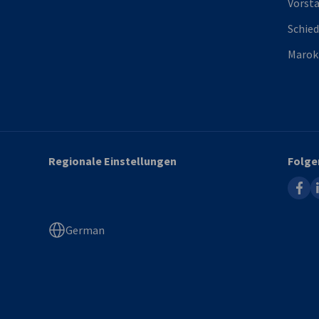
Vorst
Schied
Marok
Regionale Einstellungen
Folge
faceb
l
German