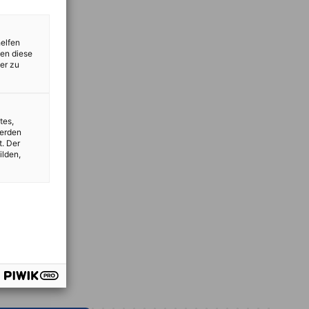
helfen
zen diese
er zu
tes,
werden
t. Der
ilden,