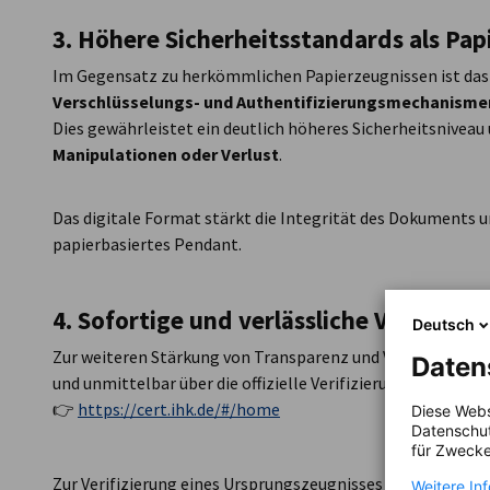
3. Höhere Sicherheitsstandards als P
Im Gegensatz zu herkömmlichen Papierzeugnissen ist das
Verschlüsselungs- und Authentifizierungsmechanisme
Dies gewährleistet ein deutlich höheres Sicherheitsniveau
Manipulationen oder Verlust
.
Das digitale Format stärkt die Integrität des Dokuments u
papierbasiertes Pendant.
4. Sofortige und verlässliche Verifizier
Deutsch
Zur weiteren Stärkung von Transparenz und Vertrauen kann
Daten
und unmittelbar über die offizielle Verifizierungsplattfor
👉
https://cert.ihk.de/#/home
Diese Webs
Datenschut
für Zwecke
Zur Verifizierung eines Ursprungszeugnisses sind folgende
Weitere In