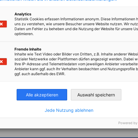
Analytics
uf dem jeweiligen CoO)
Statistik Cookies erfassen Informationen anonym. Diese Informationen 
uns zu verstehen, wie unsere Besucher unsere Website nutzen. Wir nut
Daten um Fehler zu beheben und die Nutzung der Website für unsere Us
optimieren.
Dokuments schnell und effizient bestätigt
Fremde Inhalte
n in die Gültigkeit des Ursprungszeugnisses.
Inhalte wie Text Video oder Bilder von Dritten, z.B. Inhalte anderer Websi
sozialer Netzwerke oder Plattformen dürfen angezeigt werden. Dabei 
Ihre IP-Adresse und Telemetriedaten vom jeweiligen Anbieter verarbeite
Anbieter kann ggf. auch Ihr Verhalten beobachten und Nutzungsprofile b
ggf. auch außerhalb des EWR.
Alle akzeptieren
Auswahl speichern
Jede Nutzung ablehnen
en
en
 Xing teilen
Kopiere URL zum Clipboard
Powered by