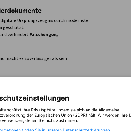
apierdokumente
 digitale Ursprungszeugnis durch modernste
n
geschützt.
 und verhindert
Fälschungen,
nd macht es zuverlässiger als sein
ung
 jedes digitale Ursprungszeugnis jederzeit
schutzeinstellungen
m überprüft werden:
ite schützt Ihre Privatsphäre, indem sie sich an die Allgemeine
zverordnung der Europäischen Union (GDPR) hält. Wir werden Ihre D
 verwenden, denen Sie nicht zustimmen.
 Angaben erforderlich:
formationen finden Sie in unseren Datenschutzerklärungen.