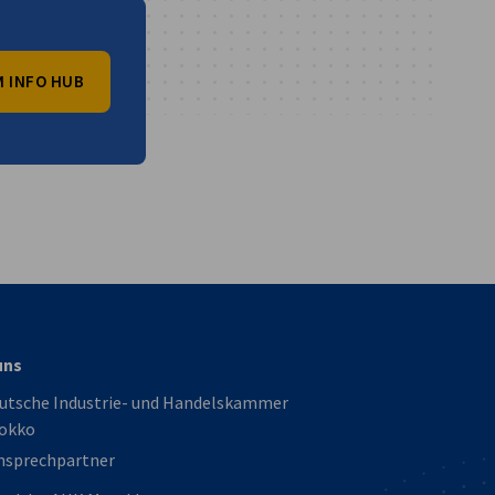
 INFO HUB
vest
uns
eutsche Industrie- und Handelskammer
rokko
Ansprechpartner