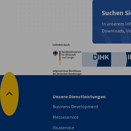
Suchen Si
In unserem In
Downloads, Vid
Partner
Bundesministerium für W
Deutsche 
Unsere Dienstleistungen
Nach oben
Business Development
Messeservice
Visaservice