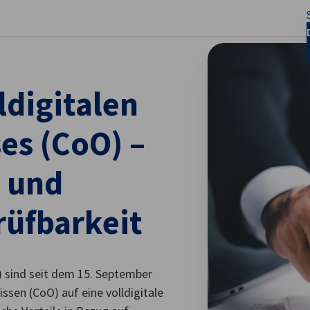
stellungen schließen
ldigitalen
es (CoO) –
t und
rüfbarkeit
 sind seit dem 15. September
ssen (CoO) auf eine volldigitale