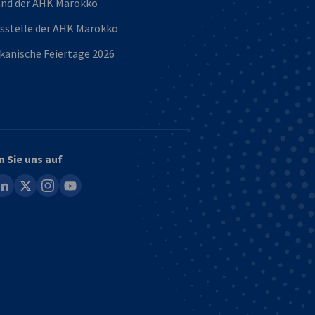
and der AHK Marokko
sstelle der AHK Marokko
kanische Feiertage 2026
n Sie uns auf
ook
inkedin
x
instagram
youtube