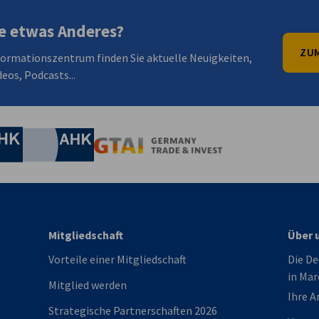
e etwas Anderes?
ZUM
formationszentrum finden Sie aktuelle Neuigkeiten,
eos, Podcasts...
irtschaft und Energie
Industrie- und Handelskammer
Industrie- und Handelskammer
AHK.de
Germany Trade & In
Mitgliedschaft
Über 
Vorteile einer Mitgliedschaft
Die D
in Ma
Mitglied werden
Ihre 
Strategische Partnerschaften 2026