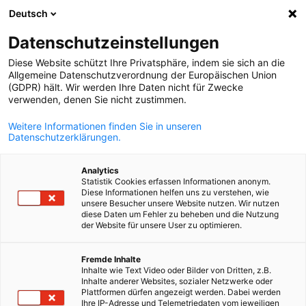
Deutsch
Suche öffnen
Navi
Ein
Datenschutzeinstellungen
Diese Website schützt Ihre Privatsphäre, indem sie sich an die
Allgemeine Datenschutzverordnung der Europäischen Union
KOMPLETTE MITGLIEDSLISTE
(GDPR) hält. Wir werden Ihre Daten nicht für Zwecke
verwenden, denen Sie nicht zustimmen.
Weitere Informationen finden Sie in unseren
ATLAS-C.I.T. S.A.R.L.
Datenschutzerklärungen.
Analytics
Statistik Cookies erfassen Informationen anonym.
Diese Informationen helfen uns zu verstehen, wie
unsere Besucher unsere Website nutzen. Wir nutzen
diese Daten um Fehler zu beheben und die Nutzung
der Website für unsere User zu optimieren.
German
Fremde Inhalte
Inhalte wie Text Video oder Bilder von Dritten, z.B.
Inhalte anderer Websites, sozialer Netzwerke oder
Plattformen dürfen angezeigt werden. Dabei werden
Ihre IP-Adresse und Telemetriedaten vom jeweiligen