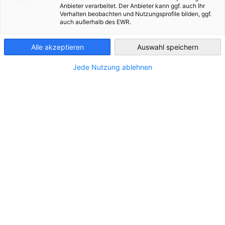
Anbieter verarbeitet. Der Anbieter kann ggf. auch Ihr
Verhalten beobachten und Nutzungsprofile bilden, ggf.
Morocco
auch außerhalb des EWR.
STANDORT
Alle akzeptieren
Auswahl speichern
Adresse:
6, Av. du Prince Héritier Sidi Mohammed, Souissi
Jede Nutzung ablehnen
Stadt:
Rabat
Land:
Marokko
KONTAKT
Rufen Sie uns an!
+212 (537) 63 32 00